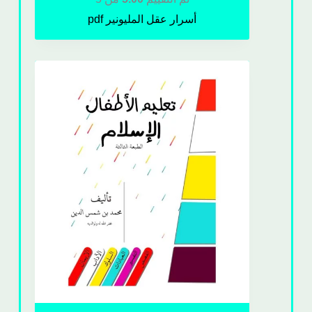
أسرار عقل المليونير pdf