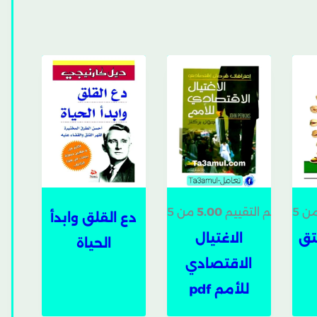
ن 5
تم التقييم
5.00
من 5
دع القلق وابدأ
تق
الاغتيال
الحياة
الاقتصادي
للأمم pdf