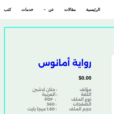
الرئيسية
مقالات
عن
خدمات
كتب
رواية أمانوس
$
0.00
مؤلف : حنان لاشين
اللغة : العربية
نوع الملف
: PDF
الصفحات : 360
حجم الملف : 1.80 ميجا بايت