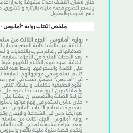
حنان لاشين. اكتشف أحداثًا مشوقة وأسرارًا غا
تأسر القلوب والعقول.
ملخص الكتاب رواية "أمانوس – ا
رواية “أمانوس – الجزء الثالث من سلس
البلاغة، من تأليف الكاتبة المصرية حنان 
أصدقائها في عالم مليء بالتحديات والسح
بعد الأحداث المثيرة في الأجزاء السابقة
البلاغة. تعود قوى الظلام للظهور بقوة 
على الكلمة والسحر فيها. وسط هذه التح
كل ما تعلموه في مواجهاتهم السابقة ل
في “أمانوس”، تتعمق حبيبة في أسرار ممل
القوة الحقيقية للكلمات والبلاغة. تلت
وإيمانًا كبيرين. الرواية تسلط الضوء ع
للإرادة الصلبة والتصميم أن يتغلبا على أ
حنان لاشين تستمر في إبهار قرائها بأسلو
لتقديم قصة تأسر الألباب. “أمانوس” لي
هو أيضًا درس في الشجاعة والإيمان وقوة
رواية “أمانوس – الجزء الثالث من سلسلة 
وتعد بقراءة مشوقة لمحبي الأدب الفانتازي. 
وتقدم قصة مثيرة مليئة بالعبر والدروس.