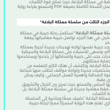
مضة في مملكة البلاغة، حيث تمتزج قوة الكلمات
بالسحر لتصوغ قصة مليئة بالإثارة والتشويق. حمل النسخة الكاملة بصيغة PDF واستمتع بقراءة رواية
لجزء الثالث من سلسلة مملكة البلاغة"
لة مملكة البلاغة”
تستكمل رحلة حبيبة في مملكة
لاشين. في هذا الجزء، تواصل حبيبة مغامراتها برفقة
ر.
، تجد حبيبة نفسها تواجه تهديدات جديدة تُحيط بمملكة
أكبر، وتسعى للاستيلاء على مملكة البلاغة والسيطرة
ديات، يجب على حبيبة وأصدقائها أن يتحدوا ويستخدموا
حماية مملكتهم.
كة البلاغة، وتكتشف أن هناك الكثير لتتعلمه عن
قي بشخصيات جديدة وتواجه مواقف تتطلب منها شجاعة
لى قوة الصداقة وأهمية العمل الجماعي، وكيف يمكن
ي عقبة.
بها السلس والممتع، حيث تمزج بين الخيال والتشويق
س فقط مغامرة جديدة في سلسلة مملكة البلاغة، بل
 الكلمات.
مملكة البلاغة” تضيف عمقًا وجاذبية إلى السلسلة،
تعتبر هذه الرواية استمرارًا مميزًا لرحلة حبيبة،