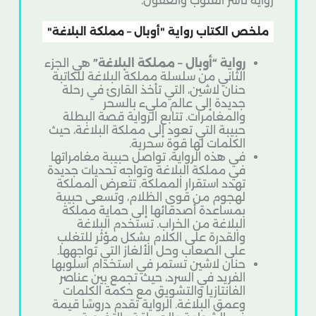
رواية تأسر القلوب والعقول.
ملخص الكتاب رواية "أوبال – مملكة البلاغة"
رواية “أوبال – مملكة البلاغة”
هي الجزء
الثاني من سلسلة مملكة البلاغة للكاتبة
حنان لاشين، التي تأخذ القارئ في رحلة
جديدة إلى عالم مليء بالسحر
والمغامرات. تتابع الرواية قصة البطلة
حبيبة التي تعود إلى مملكة البلاغة، حيث
الكلمات لها قوة سحرية.
في هذه الرواية، تواصل حبيبة مغامراتها
في مملكة البلاغة وتواجه تحديات جديدة
تهدد استقرار المملكة. تتعرض المملكة
لهجوم من قوى الظلام، وتسعى حبيبة
بمساعدة أصدقائها إلى حماية مملكة
البلاغة من الخراب. تستخدم البلاغة
والقدرة على الكلام بشكل مؤثر للتغلب
على الصعاب وحل الألغاز التي تواجهها.
حنان لاشين تستمر في استخدام أسلوبها
الفريد في السرد، حيث تجمع بين عناصر
الفانتازيا والتشويق مع حكمة الكلمات
وعمق البلاغة. الرواية تقدم دروسًا قيمة