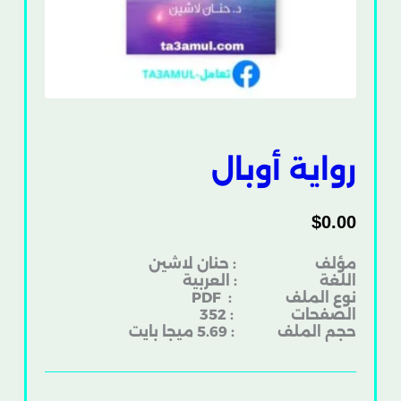
رواية أوبال
$
0.00
مؤلف : حنان لاشين
اللغة : العربية
نوع الملف
: PDF
الصفحات : 352
حجم الملف : 5.69 ميجا بايت