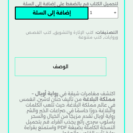
لتحميل الكتاب قم بالضغط على إضافة إلى السلة
إضافة إلى السلة
التصنيفات:
كتب الإثارة والتشويق
,
كتب القصص
وروايات
,
كتب متنوعة
الوصف
اكتشف مغامرات شيقة في
رواية أوبال –
مملكة البلاغة
من تأليف حنان لاشين. انغمس
في عالم مملكة البلاغة، حيث تلعب الكلمات
والبلاغة دورًا حاسمًا في صراعات الخير والشر.
رواية أوبال تقدم مزيجًا من الخيال والسحر
بأسلوب سردي رائع يجذب القراء. قم بتحميل
النسخة الكاملة بصيغة PDF واستمتع بقراءة