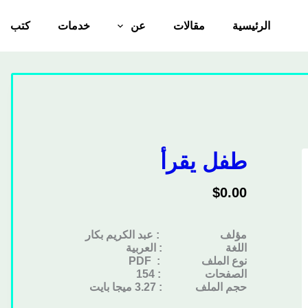
الرئيسية
مقالات
عن
خدمات
كتب
طفل يقرأ
$
0.00
مؤلف : عبد الكريم بكار
اللغة : العربية
نوع الملف
: PDF
الصفحات : 154
حجم الملف : 3.27 ميجا بايت