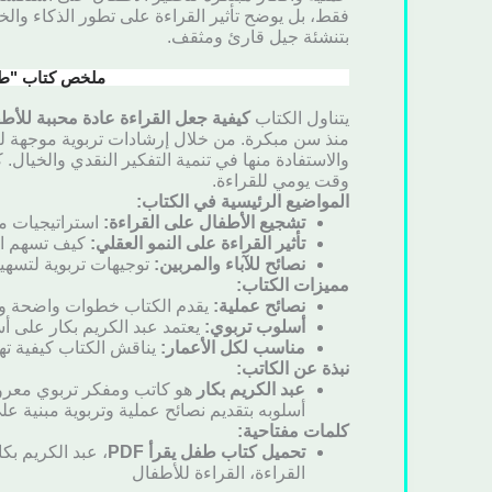
فقط، بل يوضح تأثير القراءة على تطور الذكاء والخيا
بتنشئة جيل قارئ ومثقف.
ملخص كتاب "طفل 
يتناول الكتاب
كيفية جعل القراءة عادة محببة للأط
منذ سن مبكرة. من خلال إرشادات تربوية موجهة للآ
والاستفادة منها في تنمية التفكير النقدي والخيال
وقت يومي للقراءة.
المواضيع الرئيسية في الكتاب:
تشجيع الأطفال على القراءة:
استراتيجيات م
تأثير القراءة على النمو العقلي:
كيف تسهم الق
نصائح للآباء والمربين:
توجيهات تربوية لتسهي
مميزات الكتاب:
نصائح عملية:
يقدم الكتاب خطوات واضحة وسهل
أسلوب تربوي:
يعتمد عبد الكريم بكار على أ
مناسب لكل الأعمار:
يناقش الكتاب كيفية ته
نبذة عن الكاتب:
عبد الكريم بكار
هو كاتب ومفكر تربوي معروف،
أسلوبه بتقديم نصائح عملية وتربوية مبنية عل
كلمات مفتاحية:
تحميل كتاب طفل يقرأ PDF
، عبد الكريم بك
القراءة، القراءة للأطفال