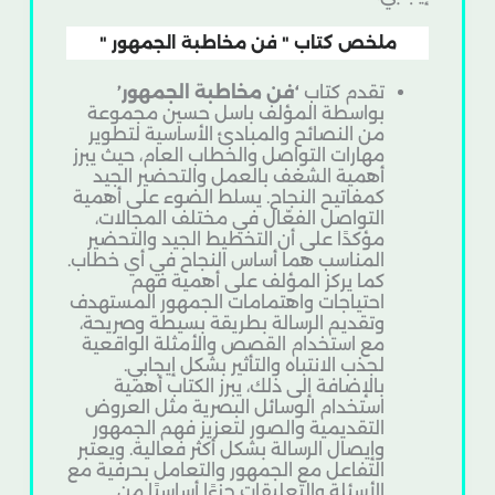
ملخص كتاب " فن مخاطبة الجمهور "
تقدم كتاب
‘فن مخاطبة الجمهور’
بواسطة المؤلف باسل حسين مجموعة
من النصائح والمبادئ الأساسية لتطوير
مهارات التواصل والخطاب العام، حيث يبرز
أهمية الشغف بالعمل والتحضير الجيد
كمفاتيح النجاح. يسلط الضوء على أهمية
التواصل الفعّال في مختلف المجالات،
مؤكدًا على أن التخطيط الجيد والتحضير
المناسب هما أساس النجاح في أي خطاب.
كما يركز المؤلف على أهمية فهم
احتياجات واهتمامات الجمهور المستهدف
وتقديم الرسالة بطريقة بسيطة وصريحة،
مع استخدام القصص والأمثلة الواقعية
لجذب الانتباه والتأثير بشكل إيجابي.
بالإضافة إلى ذلك، يبرز الكتاب أهمية
استخدام الوسائل البصرية مثل العروض
التقديمية والصور لتعزيز فهم الجمهور
وإيصال الرسالة بشكل أكثر فعالية. ويعتبر
التفاعل مع الجمهور والتعامل بحرفية مع
الأسئلة والتعليقات جزءًا أساسيًا من