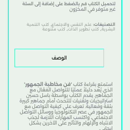
لتحميل الكتاب قم بالضغط على إضافة إلى السلة
غير متوفر في المخزون
التصنيفات:
علم النفس والاجتماع
,
كتب التنمية
البشرية
,
كتب تطوير الذات
,
كتب متنوعة
الوصف
استمتع بقراءة كتاب
‘فن مخاطبة الجمهور’
الذي يُعد دليلاً عمليًا للتواصل الفعّال مع
الجماهير. يقدم الكتاب بواسطة باسل حسين
استراتيجيات وتقنيات للتحدث أمام جماهير كبيرة
بثقة وفعالية. تعرف على كيفية التواصل مع
الجمهور في عصر التكنولوجيا ووسائل التواصل
الاجتماعي، واكتسب المهارات اللازمة لجذب
الانتباه والإلهام والتأثير على الآخرين بشكل
إيجابي.