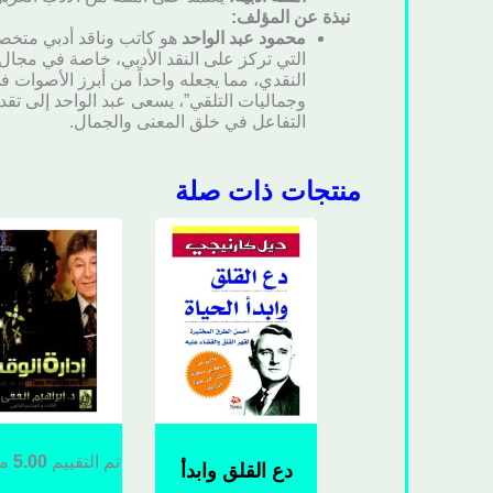
نبذة عن المؤلف:
محمود عبد الواحد
هو كاتب وناقد أدبي متخصص
التي تركز على النقد الأدبي، خاصة في مجال 
النقدي، مما يجعله واحداً من أبرز الأصوات ف
وجماليات التلقي”، يسعى عبد الواحد إلى تقد
التفاعل في خلق المعنى والجمال.
منتجات ذات صلة
تم التقييم
5.00
من
دع القلق وابدأ