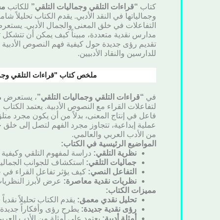
كتاب
“قراءات التلقي وجماليات التلقي”
للكاتب
مح
وجمالياتها في النقد الأدبي. يقدم الكتاب تحليلاً شا
التفاعلات في خلق المعنى والجمال الأدبي. يستعرض
مدارس نقدية متعددة، مبيناً كيف يمكن أن تتشكل ت
تقديم رؤى جديدة حول كيفية فهم النصوص الأدبية عب
للدارسين والنقاد الأدبيين.
ملخص كتاب "قراءات التلقي وجما
في
“قراءات التلقي وجماليات التلقي”
، يستعرض
م
لتفاعلات القراء مع النصوص الأدبية. يعتمد الكتاب
فاعل في إنتاج المعنى، بدلاً من أن يكون مجرد متل
عملية إبداعية، تتجاوز مجرد الفهم لتصل إلى خلق جم
من الأدب العربي والعالمي.
المواضيع الرئيسية في الكتاب:
نظرية التلقي:
دراسة لمفهوم التلقي وكيفية 
جماليات التلقي:
استكشاف للجوانب الجمالية 
التفاعل النصي:
كيف يؤثر تفاعل القراء في خ
نظريات نقدية معاصرة:
عرض لأبرز النظريات
مميزات الكتاب:
تحليل نقدي معمق:
يقدم الكتاب تحليلاً نقدياً 
رؤى نقدية جديدة:
يطرح رؤى وأفكاراً جديدة 
أمثلة أدبية:
يعتمد على أمثلة من الأدب العربي