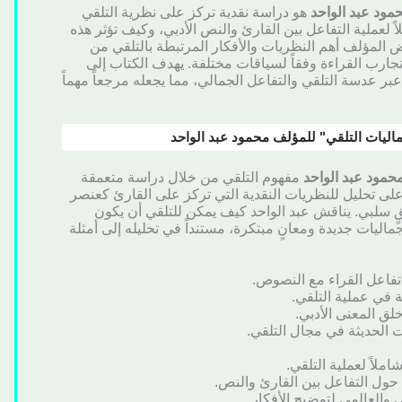
مود عبد الواحد
هو دراسة نقدية تركز على نظرية التلقي
ملاً لعملية التفاعل بين القارئ والنص الأدبي، وكيف تؤثر هذه
 المؤلف أهم النظريات والأفكار المرتبطة بالتلقي من
جارب القراءة وفقاً لسياقات مختلفة. يهدف الكتاب إلى
ر عدسة التلقي والتفاعل الجمالي، مما يجعله مرجعاً مهماً
ليات التلقي" للمؤلف محمود عبد الواحد
حمود عبد الواحد
مفهوم التلقي من خلال دراسة متعمقة
 على تحليل للنظريات النقدية التي تركز على القارئ كعنصر
قٍ سلبي. يناقش عبد الواحد كيف يمكن للتلقي أن يكون
اليات جديدة ومعانٍ مبتكرة، مستنداً في تحليله إلى أمثلة
تفاعل القراء مع النصوص.
في عملية التلقي.
لق المعنى الأدبي.
 الحديثة في مجال التلقي.
شاملاً لعملية التلقي.
حول التفاعل بين القارئ والنص.
 والعالمي لتوضيح الأفكار.