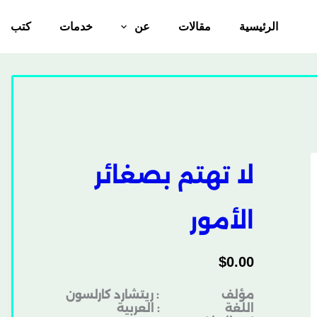
الرئيسية
مقالات
عن
خدمات
كتب
لا تهتم بصغائر
الأمور
$
0.00
مؤلف : ريتشارد كارلسون
اللغة : العربية