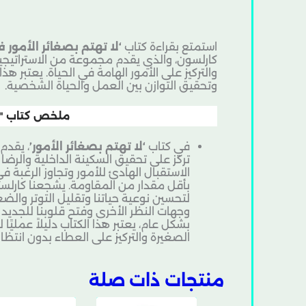
استمتع بقراءة كتاب
‘لا تهتم بصغائر الأمور ف
كارلسون، والذي يقدم مجموعة من الاستراتيج
والتركيز على الأمور الهامة في الحياة. يعتبر ه
وتحقيق التوازن بين العمل والحياة الشخصية.
ملخص كتاب "لا
في كتاب
‘لا تهتم بصغائر الأمور’
، يقدم
تركز على تحقيق السكينة الداخلية والرضا
الاستقبال الهادئ للأمور وتجاوز الرغبة في
بأقل مقدار من المقاومة. يشجعنا كارلسون
لتحسين نوعية حياتنا وتقليل التوتر والضغ
وجهات النظر الأخرى وفتح قلوبنا للجديد 
بشكل عام، يعتبر هذا الكتاب دليلاً عمليًا
الصغيرة والتركيز على العطاء بدون انتظار 
منتجات ذات صلة