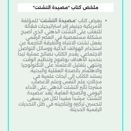
ملخص كتاب "مصيدة التشتت"
يعرض كتاب
‘مصيدة التشتت’
للمؤلفة
الأمريكية جينيفر إفر استراتيجيات فعّالة
للتغلب على التشتت الذهني، الذي أصبح
مشكلة مستعصية في العصر الرقمي
بفعل تشتت الانتباه والتفرقة الناجمة عن
استخدام الهواتف الذكية ووسائل التواصل
الاجتماعي. يقدم الكتاب نصائح عملية تبدأ
بتحديد الأهداف بوضوح وتنظيم الوقت،
وتنتهي بتقليل الاعتماد على التكنولوجيا
والاهتمام بالصحة العقلية والبدنية.
يستند الكتاب إلى أبحاث علمية في
مجالات علم النفس وعلم الأعصاب،
مشرحاً تأثير التشتت الذهني على الأداء
اليومي والصحة العامة. يُعد ‘مصيدة
التشتت’ مرشداً مفيداً لكل من يسعى
لتحسين تركيزه وإنتاجيته في ظل التحديات
الرقمية الحديثة.