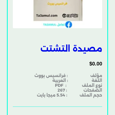
مصيدة التشتت
$
0.00
مؤلف : فرانسيس بووث
اللغة : العربية
نوع الملف
: PDF
الصفحات : 267
حجم الملف : 5.54 ميجا بايت