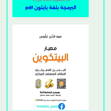
البرمجة بلغة بايثون pdf