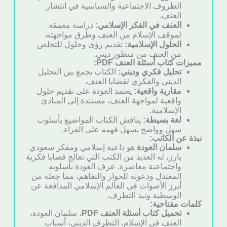
الظروف الاجتماعية والسياسية في انتشار
العنف.
العنف في الفكر الإسلامي:
دراسة معمقة
لموقف الإسلام من العنف وطرق مواجهته.
الحلول الإسلامية:
تقديم رؤى وحلول للتخلص
من العنف من منظور ديني.
مميزات كتاب أسئلة العنف PDF:
تحليل فكري وديني:
الكتاب يجمع بين التحليل
الديني والفكري لقضايا العنف.
مقاربة واقعية:
يعتمد العودة على تقديم حلول
واقعية لمواجهة العنف، مستندة إلى المبادئ
الإسلامية.
لغة بسيطة:
يناقش الكتاب المواضيع بأسلوب
سهل وواضح يسهل فهمه على القراء.
نبذة عن الكاتب:
سلمان العودة
هو داعية إسلامي ومفكر سعودي
بارز، له العديد من الكتب التي تعالج قضايا فكرية
واجتماعية معاصرة. عرف العودة بأسلوبه
المعتدل ودعوته للحوار والتفاهم، مما جعله من
أبرز الأصوات في العالم الإسلامي المدافعة عن
الوسطية ونبذ التطرف.
كلمات مفتاحية:
تحميل كتاب أسئلة العنف PDF
، سلمان العودة،
العنف في الإسلام، التطرف الديني، أسباب