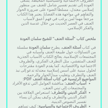
الظروف الاجتماعية والسياسية المحيطة. يسعى
العودة إلى تقديم تفسير شامل للعنف من منظور
إسلامي معتدل، مسلطاً الضوء على ضرورة الحوار
والتفاهم في مواجهة هذه القضايا. يعتبر هذا الكتاب
مرجعاً مهماً لمن يرغب في فهم أعمق لأسباب
العنف في العصر الحديث من خلال عدسة الدين
والفكر الإسلامي.
ملخص كتاب "أسئلة العنف" للشيخ سلمان العودة
في كتاب
أسئلة العنف
، يطرح
سلمان العودة
سلسلة
من التساؤلات حول طبيعة العنف وأسبابه في
المجتمعات الإسلامية. يعالج الكتاب الأسباب الجذرية
للعنف المتفشي، مثل التطرف الفكري، والظروف
الاجتماعية والاقتصادية. كما يقدم العودة مقترحات
لحلول مبنية على أسس إسلامية معتدلة تدعو إلى نبذ
العنف والتطرف وتغليب مبدأ الحوار والرحمة.
المواضيع الرئيسية في كتاب أسئلة العنف PDF:
أسباب العنف:
مناقشة العوامل التي تدفع الأفراد
والمجتمعات إلى تبني العنف.
الفكر الديني والتطرف:
استعراض العلاقة بين
الفكر الديني والتطرف وكيف يمكن أن يساء
تفسير النصوص الدينية.
الظروف الاجتماعية والسياسية:
كيف تساهم