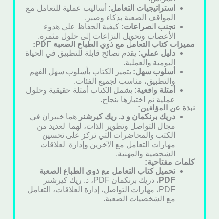
استراتيجيات التعامل:
أساليب عملية للتعامل مع
المواقف الصعبة بذكاء وصبر.
تجنب الصراعات:
كيفية الحفاظ على هدوء
الأعصاب وتحويل النزاعات إلى حلول مثمرة.
مميزات كتاب التعامل مع ذوي الطباع الصعبة PDF:
دليل عملي:
يقدم نصائح قابلة للتطبيق في الحياة
اليومية والعملية.
أسلوب سهل:
يتميز الكتاب بأسلوب سهل الفهم
والتطبيق، مناسب لجميع الفئات.
أمثلة واقعية:
يشمل الكتاب أمثلة حقيقية وحلول
عملية تم اختبارها بنجاح.
نبذة عن المؤلفين:
دريك برنكمان و د. ريك كيرشنر
هما خبيران في
مجال التواصل وتطوير الذات، لهما العديد من
الكتب والمحاضرات التي تركز على تحسين
مهارات التعامل مع الآخرين وإدارة العلاقات
الشخصية والمهنية.
كلمات مفتاحية:
تحميل كتاب التعامل مع ذوي الطباع الصعبة
PDF
، دريك برنكمان PDF، د. ريك كيرشنر
PDF، مهارات التواصل، إدارة العلاقات، التعامل
مع الشخصيات الصعبة.