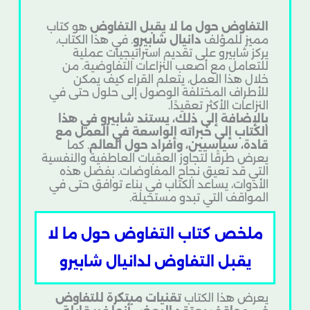
التفاوض حول ما لا يقبل التفاوض
هو كتاب
مميز للمؤلف
دانيال شابيرو
. في هذا الكتاب،
يركز شابيرو على تقديم استراتيجيات عملية
للتعامل مع أصعب النزاعات التفاوضية. من
خلال هذا العمل، يتعلم القراء كيف يمكن
للأطراف المختلفة الوصول إلى حلول حتى في
النزاعات الأكثر تعقيدًا.
بالإضافة إلى ذلك، يستند شابيرو في هذا
الكتاب إلى خبراته الواسعة في العمل مع
قادة، سياسيين، وأفراد حول العالم
. كما
يعرض طرقًا لتجاوز العقبات العاطفية والنفسية
التي قد تعيق نجاح المفاوضات. بفضل هذه
الأدوات، يساعد الكتاب في بناء توافق حتى في
المواقف التي تبدو مستحيلة.
ملخص كتاب التفاوض حول ما لا
يقبل التفاوض لدانيال شابيرو
يعرض هذا الكتاب
تقنيات مبتكرة للتفاوض