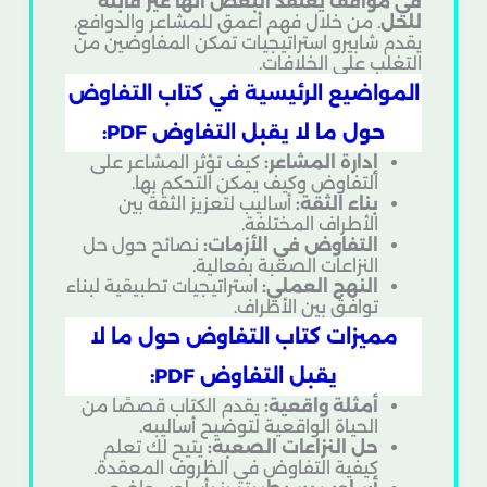
في مواقف يعتقد البعض أنها غير قابلة
للحل
. من خلال فهم أعمق للمشاعر والدوافع،
يقدم شابيرو استراتيجيات تمكن المفاوضين من
التغلب على الخلافات.
المواضيع الرئيسية في كتاب التفاوض
حول ما لا يقبل التفاوض PDF:
إدارة المشاعر:
كيف تؤثر المشاعر على
التفاوض وكيف يمكن التحكم بها.
بناء الثقة:
أساليب لتعزيز الثقة بين
الأطراف المختلفة.
التفاوض في الأزمات:
نصائح حول حل
النزاعات الصعبة بفعالية.
النهج العملي:
استراتيجيات تطبيقية لبناء
توافق بين الأطراف.
مميزات كتاب التفاوض حول ما لا
يقبل التفاوض PDF:
أمثلة واقعية:
يقدم الكتاب قصصًا من
الحياة الواقعية لتوضيح أساليبه.
حل النزاعات الصعبة:
يتيح لك تعلم
كيفية التفاوض في الظروف المعقدة.