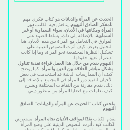
الحديث عن المرأة والديانات
هو كتاب فكري مهم
للمفكر
الصادق النيهوم
. يناقش فيه الكاتب
دور
المرأة ومكانتها في الأديان، سواء السماوية أو غير
السماوية
. بالإضافة إلى ذلك، يسلط الضوء على
الفوارق في التعامل مع المرأة بين هذه الأديان. هذا
التحليل يعرض كيف أثرت النصوص الدينية على
تشكيل النظرة المجتمعية نحو المرأة، وما إذا كانت
تدعم أو تعيق حقوقها.
النيهوم يقدم من خلال هذا العمل قراءة نقدية تتناول
بشكل مباشر العلاقة بين الدين والمرأة.
كما يوضح
كيف أن الممارسات الدينية قد استخدمت في بعض
الأحيان لتقييد دور المرأة في المجتمع. بالإضافة إلى
ذلك، يقدم مقارنة بين الثقافات المختلفة ويشرح
كيف تعاملت مع قضايا المرأة من منظور ديني.
ملخص كتاب "الحديث عن المرأة والديانات" للصادق
النيهوم
يقدم الكتاب
نقدًا لمواقف الأديان تجاه المرأة.
يستعرض
الكاتب كيف أثرت النصوص الدينية على وضع المرأة
في المجتمعات عبر التاريخ. كما يناقش كيف تختلف