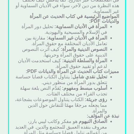
هذه النظرة من دين لآخر، سواء في الأديان السماوية أو
غير السماوية.
المواضيع الرئيسية في كتاب الحديث عن المرأة
والديانات PDF:
المرأة في الأديان السماوية:
تحليل دور المرأة
في الإسلام والمسيحية واليهودية.
المرأة في الأديان غير السماوية:
مقارنة بين
تعامل الأديان المختلفة مع حقوق المرأة.
النصوص الدينية والمرأة:
كيف أثرت النصوص
الدينية على حقوق المرأة وحريتها.
المرأة والسلطة الدينية:
كيف استخدمت الأديان
لدعم أو تقييد حقوق المرأة.
مميزات كتاب الحديث عن المرأة والديانات PDF:
تحليل نقدي شامل:
يتناول الكتاب قضايا حساسة
تتعلق بدور المرأة من منظور ديني.
أسلوب مبسط ومفهوم:
يُقدّم النص بلغة سهلة
تجذب القراء من مختلف الفئات.
رؤى جريئة:
الكتاب يتناول الموضوعات بشجاعة،
مما يجعله مرجعًا مهمًا للنقاش حول الدين
والمرأة.
نبذة عن المؤلف:
الصادق النيهوم
هو مفكر وكاتب ليبي بارز،
معروف بنقده العميق للمجتمع والدين. في العديد
من أعماله، تناول قضايا حساسة مثل المرأة