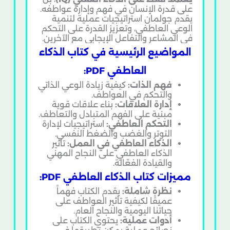
على قدرة الإنسان في فهم وإدارة عواطفه.
يقدم جولمان استراتيجيات عملية لتنمية
الوعي العاطفي، وتعزيز القدرة على التحكم
في المشاعر والتفاعل الإيجابي مع الآخرين.
المواضيع الرئيسية في كتاب الذكاء
العاطفي PDF:
فهم الذات:
كيفية زيادة الوعي الذاتي
والتحكم في العواطف.
إدارة العلاقات:
بناء علاقات قوية
مبنية على الفهم المتبادل والتعاطف.
التحكم العاطفي:
استراتيجيات لإدارة
التوتر والغضب والضغط النفسي.
الذكاء العاطفي في العمل:
تأثير
الذكاء العاطفي على النجاح المهني
والقيادة الفعّالة.
مميزات كتاب الذكاء العاطفي PDF:
نظرة شاملة:
يقدم الكتاب فهماً
عميقًا لكيفية تأثير العواطف على
حياتنا اليومية والنجاح العام.
أدوات عملية:
يحتوي الكتاب على