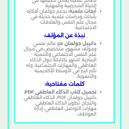
نصائح عملية يمكن تطبيقها في
الحياة الشخصية والمهنية.
أبحاث علمية:
يدعم جولمان أفكاره
بأبحاث ودراسات علمية حديثة في
مجال علم النفس والعلاقات
الاجتماعية.
نبذة عن المؤلف:
دانييل جولمان
هو عالم نفسي
ومؤلف مشهور، متخصص في مجال
علم النفس الاجتماعي والتنمية
البشرية. اشتهر بكتاباته حول الذكاء
العاطفي والمهارات الاجتماعية، وله
تأثير كبير في الأوساط الأكاديمية
والتنموية.
كلمات مفتاحية:
تحميل كتاب الذكاء العاطفي PDF
،
دانييل جولمان PDF، الذكاء العاطفي
والنجاح، تطوير الذكاء العاطفي،
مهارات التواصل العاطفي، إدارة
العواطف.