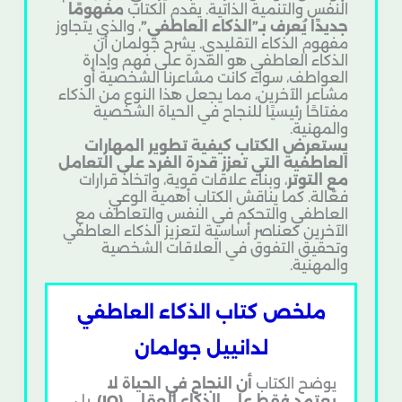
النفس والتنمية الذاتية. يقدم الكتاب
مفهومًا
جديدًا يُعرف بـ”الذكاء العاطفي”
، والذي يتجاوز
مفهوم الذكاء التقليدي. يشرح جولمان أن
الذكاء العاطفي هو القدرة على فهم وإدارة
العواطف، سواء كانت مشاعرنا الشخصية أو
مشاعر الآخرين، مما يجعل هذا النوع من الذكاء
مفتاحًا رئيسيًا للنجاح في الحياة الشخصية
والمهنية.
يستعرض الكتاب كيفية تطوير المهارات
العاطفية التي تعزز قدرة الفرد على التعامل
مع التوتر
، وبناء علاقات قوية، واتخاذ قرارات
فعّالة. كما يناقش الكتاب أهمية الوعي
العاطفي والتحكم في النفس والتعاطف مع
الآخرين كعناصر أساسية لتعزيز الذكاء العاطفي
وتحقيق التفوق في العلاقات الشخصية
والمهنية.
ملخص كتاب الذكاء العاطفي
لدانييل جولمان
يوضح الكتاب
أن النجاح في الحياة لا
يعتمد فقط على الذكاء العقلي (IQ)
، بل