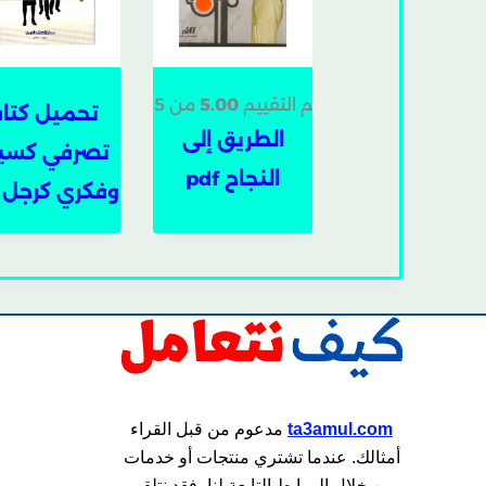
تم التقييم
5.00
من 5
تحميل كتا
الطريق إلى
تصرفي كسي
النجاح pdf
وفكري كرجل pdf
ta3amul.com
مدعوم من قبل القراء
أمثالك. عندما تشتري منتجات أو خدمات
من خلال الروابط التابعة لنا، فقد نتلقى