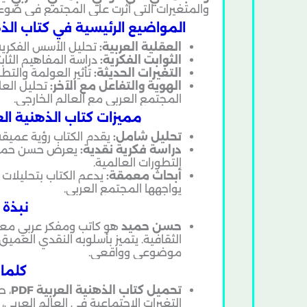
والمتغيرات التي أثرت على المجتمع في ضوء ا
المواضيع الرئيسية في كتاب الذهنية
العقلية العربية:
تحليل الأسس الفكرية 
الثوابت الفكرية:
دراسة المفاهيم الثاب
التغيرات الحديثة:
تأثير العولمة والتطو
الهوية والتفاعل مع الآخر:
تحليل العلا
المجتمع العربي مع العالم الخارجي.
مميزات كتاب الذهنية العربي
تحليل شامل:
يقدم الكتاب رؤية عميقة 
دراسة فكرية نقدية:
يعرض حسن حميد نق
التطورات العالمية.
أبحاث معمقة:
يدعم الكتاب بتحليلات 
يواجهها المجتمع العربي.
نبذة 
حسن حميد
هو كاتب ومفكر عربي معروف
الثقافية. يتميز بأسلوبه النقدي العمي
موضوعي وواقعي.
كلما
تحميل كتاب الذهنية العربية PDF
التغيرات الاجتماعية في العالم العربي، 