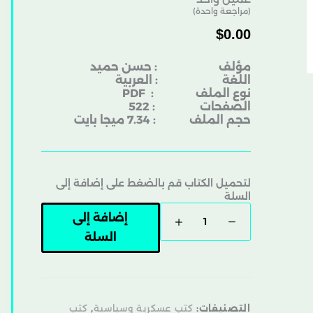
(مراجعة واحدة)
$
0.00
مؤلف : حسن حميد
اللغة : العربية
نوع الملف
: PDF
الصفحات : 522
حجم الملف : 7.34 ميجا بايت
لتحميل الكتاب قم بالضغط على إضافة إلى
السلة
إضافة إلى
السلة
التصنيفات:
كتب عسكرية وسياسية
,
كتب