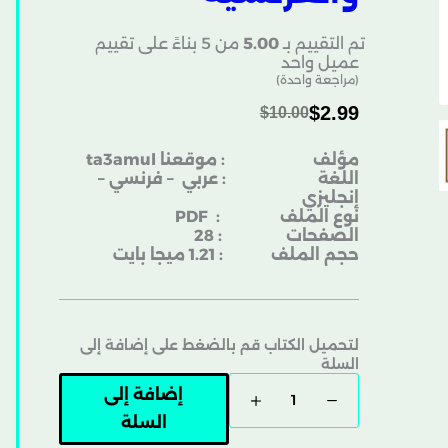
تم التقييم بـ
5.00
من 5 بناءً على تقييم
عميل واحد
(مراجعة واحدة)
$
2.99
$
10.00
مؤلف : موقعنا ta3amul
اللغة : عربي – فرنسي –
إنجليزي
نوع الملف
: PDF
الصفحات : 28
حجم الملف : 1.21 ميجا بايت
لتحميل الكتاب قم بالضغط على إضافة إلى
السلة
إضافة إلى
السلة