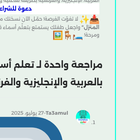
العربية، الإنجليزية، والفرنسية بطريقة تفاعلية
دعوة للشراء 
لا تفوّت الفرصة! حمّل الآن نسختك 
المنزل”
واجعل طفلك يستمتع بتعلّم أسماء قطع
ومرحة!
مراجعة واحدة لـ
تعلم أسم
بالعربية والإنجليزية والف
Ta3amul
–
27 يوليو، 2025