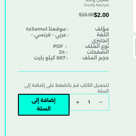
(مراجعة واحدة)
$
2.00
$
10.00
مؤلف : موقعنا ta3amul
اللغة : عربي – فرنسي –
إنجليزي
نوع الملف
: PDF
الصفحات : 24
حجم الملف : 887 كيلو بايت
لتحميل الكتاب قم بالضغط على إضافة إلى
السلة
إضافة إلى
السلة