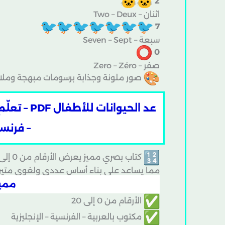
2
اثنان – Two – Deux
7
سبعة – Seven – Sept
0
صفر – Zero – Zéro
صور ملونة وجذابة برسومات مبهجة وملا
– فرنسي
مما يساعد على بناء أساس عددي ولغوي متين
مميز
الأرقام من 0 إلى 20
مكتوب بالعربية – الفرنسية – الإنجليزية