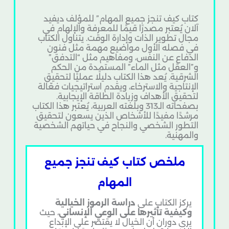
كتاب كيف تنجز جميع المهام” للمؤلف ديفيد
آلان يُعتبر مصدرًا قيمًا للمعرفة والإلهام في
مجال تطوير الذات وإدارة الوقت. يتناول الكتاب
في فصله الأول مواضيع مهمة مثل فنون
الدفاع عن النفس، ومفاهيم مثل “التدفق”
و”العقل مثل الماء” المستمدة من الحكم
الشرقية. يُعد هذا الكتاب دليلًا عمليًا لتحقيق
الإنتاجية والاسترخاء، ويقدم استراتيجيات فعّالة
لتحقيق الأهداف وزيادة الطاقة الإيجابية.
بصفحاته الـ313 وبلغته العربية، يُعتبر هذا الكتاب
مرشدًا مفيدًا للأشخاص الذين يسعون لتحقيق
التطور الشخصي والنجاح في حياتهم الشخصية
والمهنية.
ملخص كتاب كيف تنجز جميع
المهام
يركز الكتاب على
دراسة الرموز الخيالية
وكيفية تأثيرها على الوعي الإنساني
، حيث
يرى دوران أن الخيال لا يقتصر على الإبداع