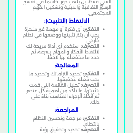
الفني فقط، بل يلعب دورًا حاسمًا في تفسير
الرموز الثقافية والدينية وتشكيل الفهم
المجتمعي.
الالتقاط (التثبيت):
التفكير:
أي فكرة أو مهمة غير منجزة
يجب أن يتم تثبيتها ووضعها في نظام
خارجي.
التصرف:
استخدم أي أداة مريحة لك
لالتقاط الأفكار والمهام بسرعة، ثم
حدد ما ستفعله بها لاحقًا.
المعالجة:
التفكير:
تحديد التزاماتك وتحديد ما
يجب فعله لتحقيقها.
التصرف:
تحليل القائمة التي قمت
بتثبيتها، والتأكد من أهمية كل عنصر،
ثم اتخاذ الإجراء المناسب بناءً على
ذلك.
المراجعة:
التفكير:
مراجعة وتحسين النظام
بانتظام.
التصرف:
تحديد وتحقيق رؤية