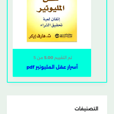
تم التقييم
5.00
من 5
أسرار عقل المليونير pdf
التصنيفات